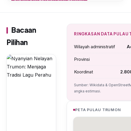
BUDAYA DAN TRADISI LOKAL TRUMON
Nyanyian Nelayan Trumon:
Menjaga Tradisi Lagu Perahu
Bacaan
RINGKASAN DATA PULAU
Pilihan
Wilayah administratif
A
Provinsi
Koordinat
2.80
Sumber: Wikidata & OpenStreetM
angka estimasi.
PETA PULAU TRUMON